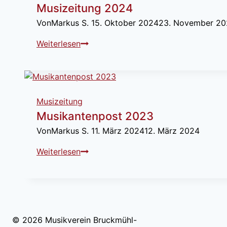
Musizeitung 2024
i
Von
Markus S.
15. Oktober 2024
23. November 20
t
u
M
Weiterlesen
n
u
g
s
2
i
0
z
2
Musizeitung
e
5
Musikantenpost 2023
i
Von
Markus S.
11. März 2024
12. März 2024
t
u
M
Weiterlesen
n
u
g
s
2
i
0
k
2
a
© 2026 Musikverein Bruckmühl-
4