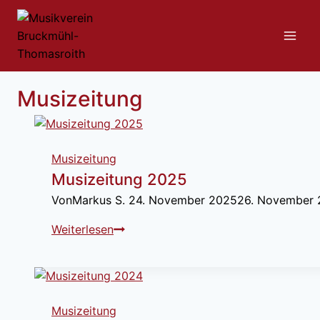
Zum
Inhalt
springen
Musizeitung
Musizeitung
Musizeitung 2025
Von
Markus S.
24. November 2025
26. November
M
Weiterlesen
u
s
i
z
Musizeitung
e