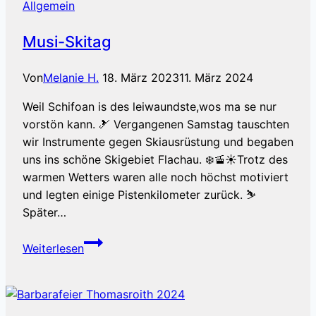
Allgemein
Musi-Skitag
Von
Melanie H.
18. März 2023
11. März 2024
Weil Schifoan is des leiwaundste,wos ma se nur
vorstön kann. 🎿 Vergangenen Samstag tauschten
wir Instrumente gegen Skiausrüstung und begaben
uns ins schöne Skigebiet Flachau. ❄️🚡☀️Trotz des
warmen Wetters waren alle noch höchst motiviert
und legten einige Pistenkilometer zurück. ⛷️
Später…
Musi-
Weiterlesen
Skitag