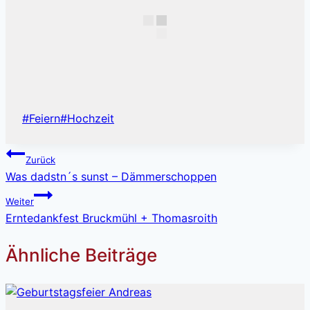
Schlagworte:
#
Feiern
#
Hochzeit
Beitragsnavigation
Zurück
Was dadstn´s sunst – Dämmerschoppen
Weiter
Erntedankfest Bruckmühl + Thomasroith
Ähnliche Beiträge